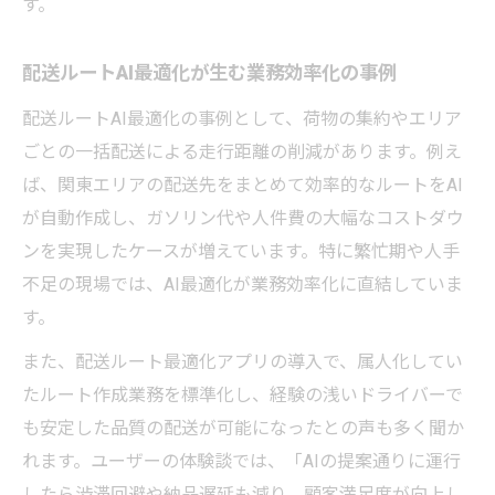
す。
配送ルートAI最適化が生む業務効率化の事例
配送ルートAI最適化の事例として、荷物の集約やエリア
ごとの一括配送による走行距離の削減があります。例え
ば、関東エリアの配送先をまとめて効率的なルートをAI
が自動作成し、ガソリン代や人件費の大幅なコストダウ
ンを実現したケースが増えています。特に繁忙期や人手
不足の現場では、AI最適化が業務効率化に直結していま
す。
また、配送ルート最適化アプリの導入で、属人化してい
たルート作成業務を標準化し、経験の浅いドライバーで
も安定した品質の配送が可能になったとの声も多く聞か
れます。ユーザーの体験談では、「AIの提案通りに運行
したら渋滞回避や納品遅延も減り、顧客満足度が向上し