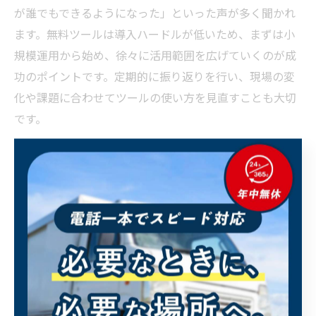
が誰でもできるようになった」といった声が多く聞かれ
ます。無料ツールは導入ハードルが低いため、まずは小
規模運用から始め、徐々に活用範囲を広げていくのが成
功のポイントです。定期的に振り返りを行い、現場の変
化や課題に合わせてツールの使い方を見直すことも大切
です。
AIで変わる配送効率とルート最適化
の最新動向
AI活用による配送ルート最適化の進化と可能性
配送ルート最適化は、従来の経験や勘に頼ったルート作