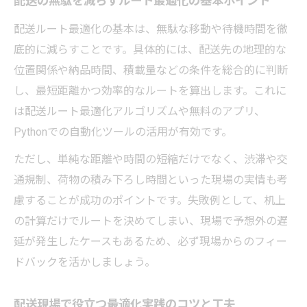
配送の無駄を減らすルート最適化の基本ポイント
ド
配送ルート最適化の基本は、無駄な移動や待機時間を徹
配送業務にAIを導入する際の注意点と効果
底的に減らすことです。具体的には、配送先の地理的な
配送ルートAI最適化が生む業務効率化の事
位置関係や納品時間、積載量などの条件を総合的に判断
例
し、最短距離かつ効率的なルートを算出します。これに
最適な配送ルート作成なら業務時間とコストを
は配送ルート最適化アルゴリズムや無料のアプリ、
削減できる
Pythonでの自動化ツールの活用が有効です。
配送ルート最適化で業務時間短縮を実現す
ただし、単純な距離や時間の短縮だけでなく、渋滞や交
る方法
通規制、荷物の積み下ろし時間といった現場の実情も考
配送コスト削減に直結するルート作成の工
慮することが成功のポイントです。失敗例として、机上
夫
の計算だけでルートを決めてしまい、現場で予想外の遅
効率的な配送ルート作成手順と最適化のポ
延が発生したケースもあるため、必ず現場からのフィー
イント
ドバックを活かしましょう。
配送ルート最適化で業務負担を軽減する秘
訣
配送現場で役立つ最適化実践のコツと工夫