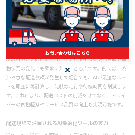
成から、AI技術の導入による効率化へと進化していま
す。AIは配送ルート最適化アルゴリズムを活用し、複数
の配送先や納品時間指定、積載量など多様な条件を瞬時
に計算可能です。これにより、配車業務の属人化を防
ぎ、誰でも一定の品質で効率的な配送計画を立案できる
ようになりました。
お問い合わせはこちら
AI活用の最大の可能性は、リアルタイムな交通情報や荷
お問い合わせはこちら
物状況の変化にも柔軟に対応できる点です。例えば、渋
滞や急な配送依頼が発生した場合でも、AIが最適なルー
トを即座に再計算し、無駄な走行や待機時間を削減しま
す。これにより、配送コストの削減だけでなく、ドライ
バーの負担軽減やサービス品質の向上も実現可能です。
配送現場で注目されるAI最適化ツールの実力