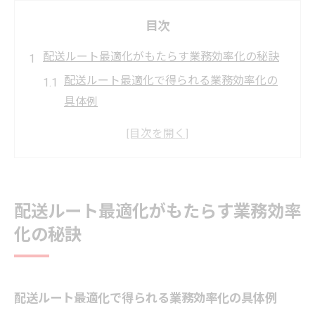
目次
配送ルート最適化がもたらす業務効率化の秘訣
配送ルート最適化で得られる業務効率化の
具体例
配送の無駄を減らすルート最適化の基本ポ
イント
配送現場で役立つ最適化実践のコツと工夫
配送ルート最適化でコスト削減を実現する
配送ルート最適化がもたらす業務効率
方法
化の秘訣
効率的な配送を実現するための考慮点とは
無料ツール活用で実現する配送ルート自動化術
無料ツールで試す配送ルート自動化の始め
配送ルート最適化で得られる業務効率化の具体例
方