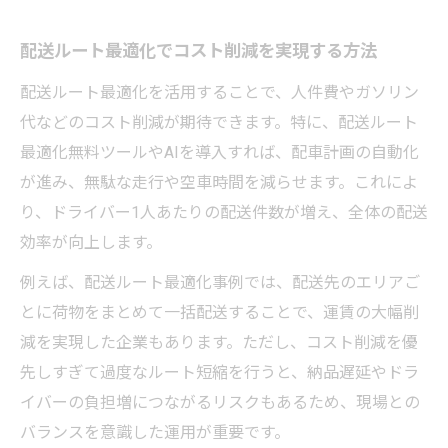
配送ルート最適化事例に学ぶ現場改善のコ
配送ルート最適化でコスト削減を実現する方法
ツ
配送ルート最適化を活用することで、人件費やガソリン
配送の課題を解決する最適化成功事例の紹
代などのコスト削減が期待できます。特に、配送ルート
介
最適化無料ツールやAIを導入すれば、配車計画の自動化
現場で使える配送ルート最適化実践ノウハ
が進み、無駄な走行や空車時間を減らせます。これによ
ウ
り、ドライバー1人あたりの配送件数が増え、全体の配送
配送ルート最適化で成果を出す事例の共通
効率が向上します。
点
例えば、配送ルート最適化事例では、配送先のエリアご
配送現場の声から見るルート最適化の効果
とに荷物をまとめて一括配送することで、運賃の大幅削
減を実現した企業もあります。ただし、コスト削減を優
先しすぎて過度なルート短縮を行うと、納品遅延やドラ
イバーの負担増につながるリスクもあるため、現場との
バランスを意識した運用が重要です。