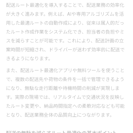
配送ルート最適化を導入することで、配送業務の効率化
配送の効率を上げる無料最適化アプリの特
が大きく進みます。例えば、AIや専用アルゴリズムを活
徴
用した最適ルートの自動作成により、従来は属人的だっ
配送ルート自動化に役立つ無料ツールの選
たルート作成作業をシステム化でき、担当者の負担やミ
び方
スを減らすことが可能です。これにより、配送計画の立
配送ルート最適化を無料で体験する具体的
案時間が短縮され、ドライバーが迷わず効率的に配送で
手順
きるようになります。
配送担当者向け無料ツール活用の実践ポイ
また、配送ルート最適化アプリや無料ツールを使うこと
ント
で、複数の配送先や荷物の条件を一括で管理できるよう
AIで変わる配送効率とルート最適化の最新動向
になり、無駄な走行距離や待機時間の削減が実現しま
AI活用による配送ルート最適化の進化と可
す。実際の現場では、リアルタイムで交通状況を反映し
能性
たルート変更や、納品時間指定への柔軟対応なども可能
配送現場で注目されるAI最適化ツールの実
となり、配送業務全体の品質向上につながります。
力
AIで変わる配送ルート最適化の最新トレン