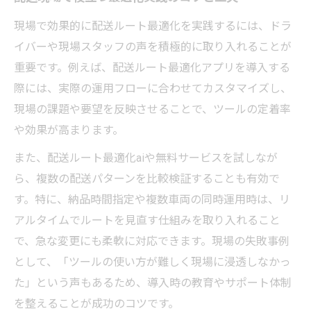
配送現場で役立つ最適ルート作成の流れ
現場で効果的に配送ルート最適化を実践するには、ドラ
Pythonで挑戦する配送ルート最適化アルゴリズ
イバーや現場スタッフの声を積極的に取り入れることが
ム入門
重要です。例えば、配送ルート最適化アプリを導入する
Pythonで配送ルート最適化を始める基本ス
際には、実際の運用フローに合わせてカスタマイズし、
テップ
現場の課題や要望を反映させることで、ツールの定着率
や効果が高まります。
配送ルート最適化アルゴリズムの仕組みを
解説
また、配送ルート最適化aiや無料サービスを試しなが
Python活用で配送業務の自動化を目指す方
ら、複数の配送パターンを比較検証することも有効で
法
す。特に、納品時間指定や複数車両の同時運用時は、リ
アルタイムでルートを見直す仕組みを取り入れること
配送ルート最適化で学ぶアルゴリズムの実
で、急な変更にも柔軟に対応できます。現場の失敗事例
装例
として、「ツールの使い方が難しく現場に浸透しなかっ
Pythonで試す配送ルート最適化のポイント
た」という声もあるため、導入時の教育やサポート体制
具体事例から学ぶ配送ルート最適化の実践ポイ
を整えることが成功のコツです。
ント