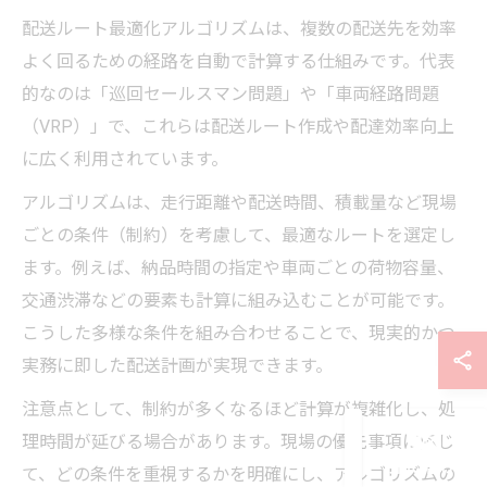
配送ルート最適化アルゴリズムは、複数の配送先を効率
よく回るための経路を自動で計算する仕組みです。代表
的なのは「巡回セールスマン問題」や「車両経路問題
（VRP）」で、これらは配送ルート作成や配達効率向上
に広く利用されています。
アルゴリズムは、走行距離や配送時間、積載量など現場
ごとの条件（制約）を考慮して、最適なルートを選定し
ます。例えば、納品時間の指定や車両ごとの荷物容量、
交通渋滞などの要素も計算に組み込むことが可能です。
こうした多様な条件を組み合わせることで、現実的かつ
実務に即した配送計画が実現できます。
注意点として、制約が多くなるほど計算が複雑化し、処
理時間が延びる場合があります。現場の優先事項に応じ
お問い合わせ
て、どの条件を重視するかを明確にし、アルゴリズムの